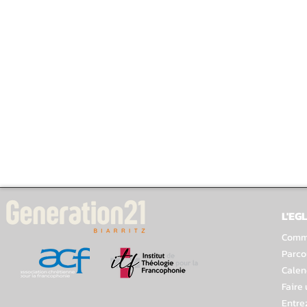
L'EGL
Comme
Parco
Calen
Faire
Entre