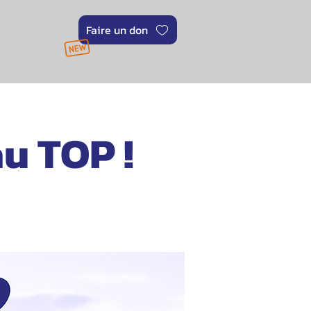
Faire un don
u TOP !