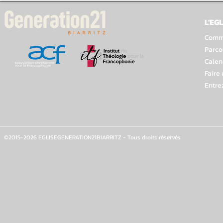
L'EGL
Comme
Parco
Calen
Faire
Entre
©2015-2026 EGLISEGENERATION21BIARRITZ - Tous droits réservés