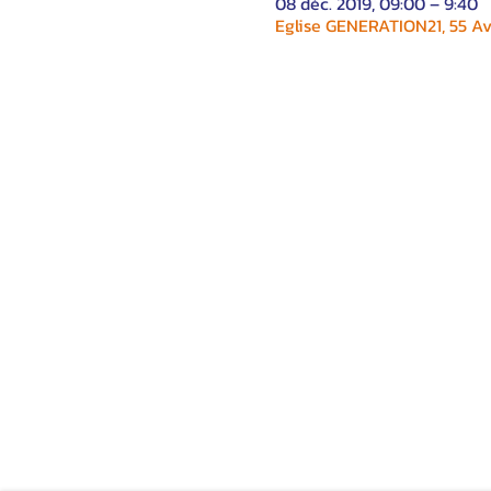
08 déc. 2019, 09:00 – 9:40
Eglise GENERATION21, 55 Av